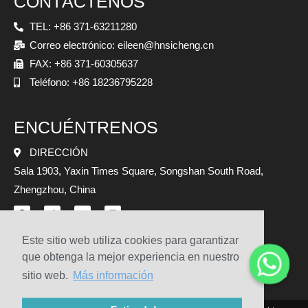
CONTÁCTENOS
TEL: +86 371-63211280
Correo electrónico: eileen@hnsicheng.cn
FAX: +86 371-60305637
Teléfono: +86 18236795228
ENCUÉNTRENOS
DIRECCIÓN
Sala 1903, Yaxin Times Square, Songshan South Road,
Zhengzhou, China
Este sitio web utiliza cookies para garantizar
que obtenga la mejor experiencia en nuestro
Mapa del sitio
sitio web.
Más información